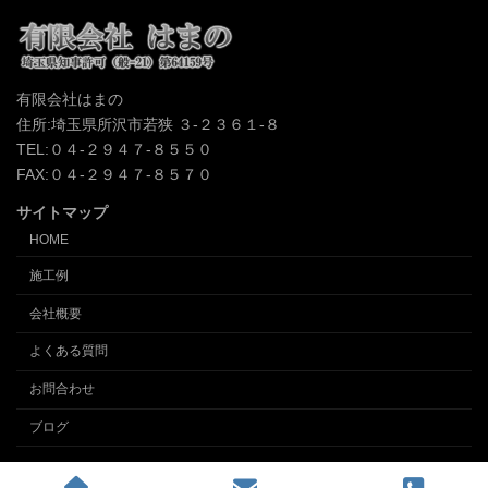
有限会社はまの
住所:埼玉県所沢市若狭 ３-２３６１-８
TEL:０４-２９４７-８５５０
FAX:０４-２９４７-８５７０
サイトマップ
HOME
施工例
会社概要
よくある質問
お問合わせ
ブログ
Copyright © クロス張替え、内装の事なら埼玉所沢の内装業 (有)インテリアはまの