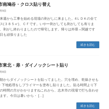
市南鳩谷・クロス貼り替え
6月9日
来週から工事を始める現場の剥がしに来ました。4ＬＤＫの全て
ス(３８５㎡)、ＣＦです。いやー剥がしても剥がしても有りま
、剥がし終わりましたので帰宅します。帰りは外環→関越です
日も頑張りました
続きを読む
市東北・扉・ダイノックシート貼り
6月8日
朝からダイノックシートを貼ってました。穴を埋め、乾燥させも
・下地処理をしプライマーを塗布し貼りました。貼る時間より下
の時間の方がかかりますねこれから、志木市の現場で打ち合わせ
ます。今日は暑いから・ […]
続きを読む