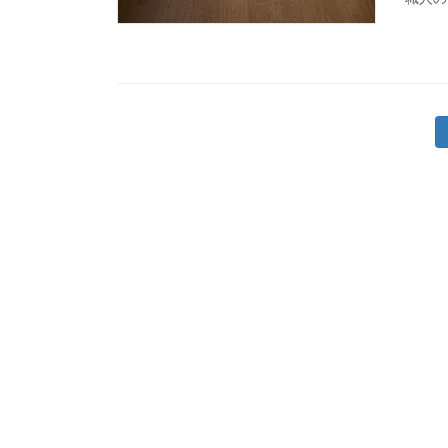
投
稿
の
ペ
ー
ジ
送
り