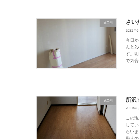
さい
施工例
2021年
今日か
んと2
す。明
で気合
所沢
施工例
2021年
この現
してい
らいま
職人の