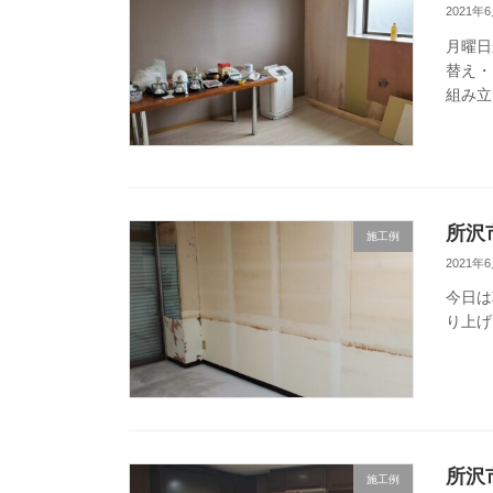
2021年
月曜日
替え・
組み立
所沢
施工例
2021年
今日は
り上げ
所沢
施工例