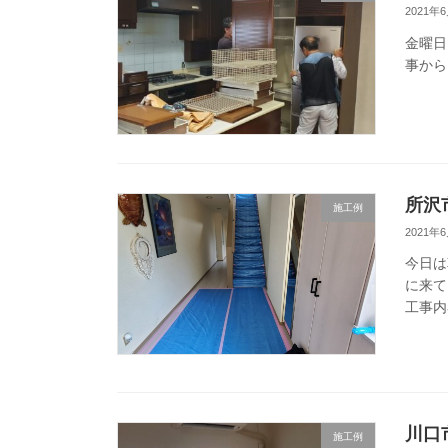
2021年
金曜日
事から
所沢
施工例
2021年
今日は
に来て
工事内
川口
施工例