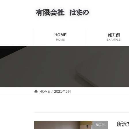
コ
ナ
ン
ビ
テ
ゲ
ン
ー
ツ
シ
へ
ョ
HOME
施工例
ス
ン
HOME
EXAMPLE
キ
に
ッ
移
プ
動
HOME
2021年6月
所沢
施工例