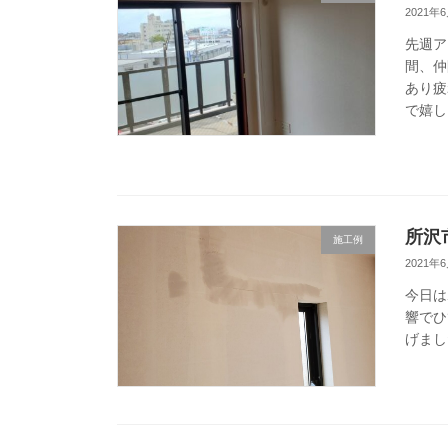
2021年
先週ア
間、仲
あり疲
で嬉し
所沢
施工例
2021年
今日は
響でひ
げまし