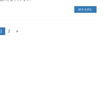
続きを読む
固
1
固
2
»
定
定
ペ
ペ
ー
ー
ジ
ジ