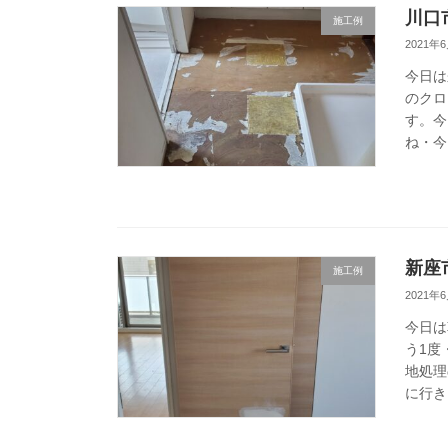
川口
施工例
2021年
今日は
のクロ
す。今
ね・今
新座
施工例
2021年
今日は
う1度
地処理
に行き