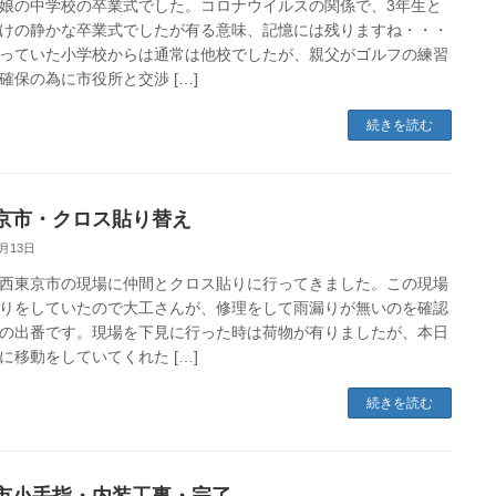
娘の中学校の卒業式でした。コロナウイルスの関係で、3年生と
けの静かな卒業式でしたが有る意味、記憶には残りますね・・・
っていた小学校からは通常は他校でしたが、親父がゴルフの練習
確保の為に市役所と交渉 […]
続きを読む
京市・クロス貼り替え
3月13日
西東京市の現場に仲間とクロス貼りに行ってきました。この現場
りをしていたので大工さんが、修理をして雨漏りが無いのを確認
の出番です。現場を下見に行った時は荷物が有りましたが、本日
に移動をしていてくれた […]
続きを読む