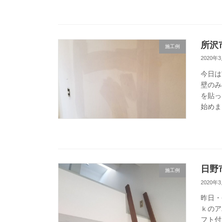
所沢
施工例
2020年
今日は
壁のみ
を貼っ
始めま
日野
施工例
2020年
昨日・
ｋのア
フト付