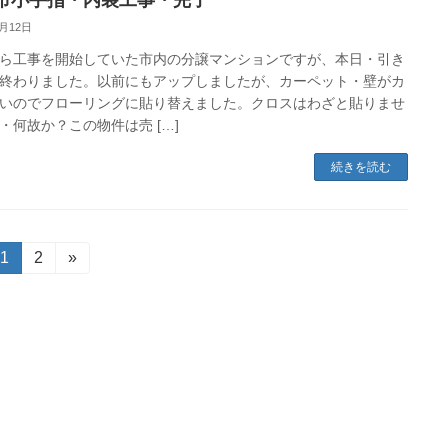
市小手指・内装工事・完了
3月12日
ら工事を開始していた市内の分譲マンションですが、本日・引き
終わりました。以前にもアップしましたが、カーペット・壁がカ
いのでフローリングに貼り替えました。クロスはわざと貼りませ
・何故か？この物件は売 […]
続きを読む
固
1
固
2
»
定
定
ペ
ペ
ー
ー
ジ
ジ