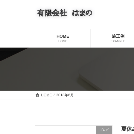
コ
ナ
ン
ビ
テ
ゲ
ン
ー
ツ
シ
へ
ョ
HOME
施工例
ス
ン
HOME
EXAMPLE
キ
に
ッ
移
プ
動
HOME
2018年8月
夏休
ブログ