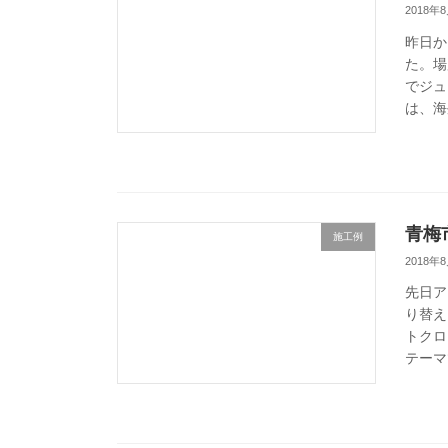
2018年
昨日か
た。場
でジュ
は、海
青梅
施工例
2018年
先日ア
り替え
トクロ
テーマ