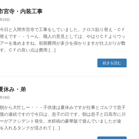
市宮寺・内装工事
8月23日
今日と入間市宮寺で工事をしていました。クロス貼り替え・ＣＦ
替えです・・うーん、職人の意見としては、やはりＣＦよりウッ
アーを進めますね。初期費用が多少を掛かりますが仕上がりが数
す。ＣＦの良い点は費用 […]
続きを読む
夏休み・弟
8月19日
朝から大忙しー・・・子供達は夏休みですが仕事とゴルフで息子
慢の連続ですので今日は、息子の日です。朝は息子と日高市に川
ーがアクシデント発生。水鉄砲の豪華版で遊んでいましたが途
を入れるタンクが流されて […]