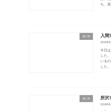
ち、居
入間
施工例
2018年
今日は
した。
いるの
した。
所沢
施工例
2018年