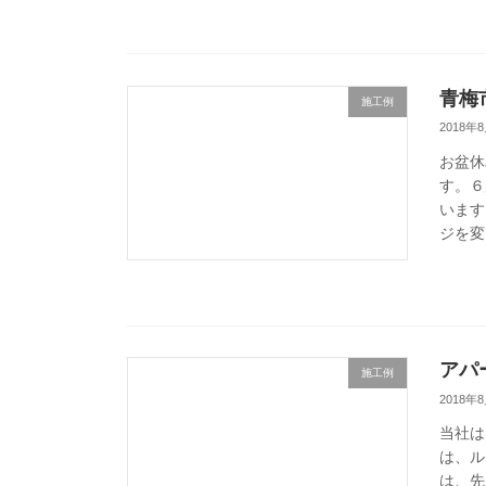
青梅
施工例
2018年
お盆休
す。６
います
ジを変
アパ
施工例
2018年
当社は
は、ル
は、先