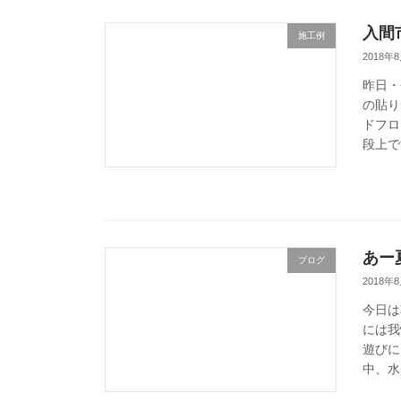
入間
施工例
2018年
昨日・
の貼り
ドフロ
段上で
あー
ブログ
2018年
今日は
には我
遊びに
中、水