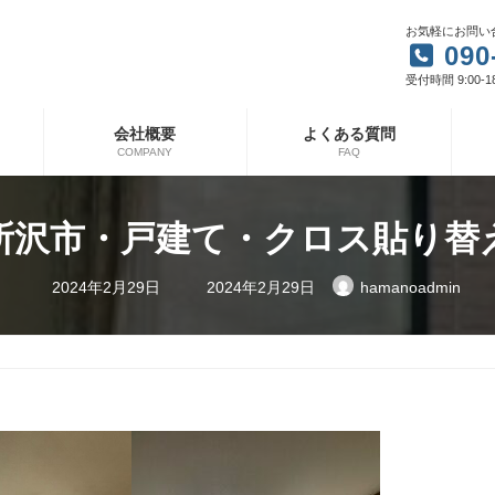
お気軽にお問い
090
受付時間 9:00-1
会社概要
よくある質問
COMPANY
FAQ
所沢市・戸建て・クロス貼り替
最
2024年2月29日
2024年2月29日
hamanoadmin
終
更
新
日
時
: