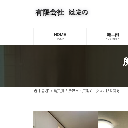
コ
ナ
ン
ビ
テ
ゲ
ン
ー
ツ
シ
へ
ョ
HOME
施工例
ス
ン
HOME
EXAMPLE
キ
に
ッ
移
プ
動
HOME
施工例
所沢市・戸建て・クロス貼り替え