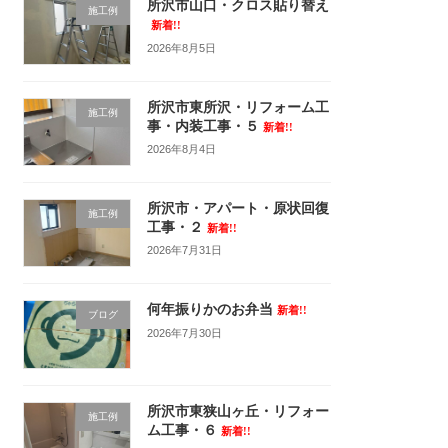
所沢市山口・クロス貼り替え
施工例
新着!!
2026年8月5日
所沢市東所沢・リフォーム工
施工例
事・内装工事・５
新着!!
2026年8月4日
所沢市・アパート・原状回復
施工例
工事・２
新着!!
2026年7月31日
何年振りかのお弁当
新着!!
ブログ
2026年7月30日
所沢市東狭山ヶ丘・リフォー
施工例
ム工事・６
新着!!