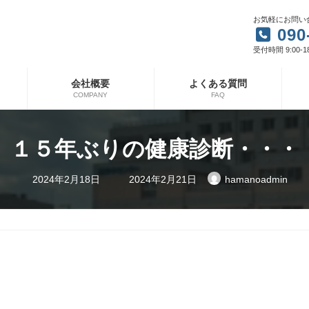
お気軽にお問い
090
受付時間 9:00-1
会社概要
よくある質問
COMPANY
FAQ
１５年ぶりの健康診断・・・
最
2024年2月18日
2024年2月21日
hamanoadmin
終
更
新
日
時
: