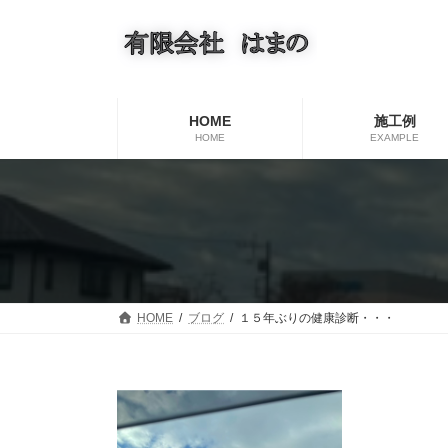
コ
ナ
ン
ビ
テ
ゲ
ン
ー
ツ
シ
へ
ョ
HOME
施工例
ス
ン
HOME
EXAMPLE
キ
に
ッ
移
プ
動
HOME
ブログ
１５年ぶりの健康診断・・・