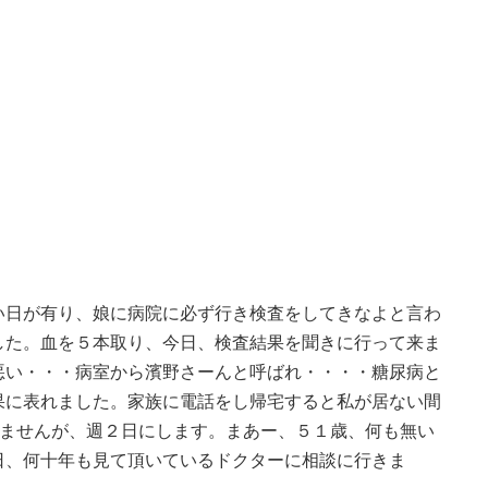
い日が有り、娘に病院に必ず行き検査をしてきなよと言わ
した。血を５本取り、今日、検査結果を聞きに行って来ま
悪い・・・病室から濱野さーんと呼ばれ・・・・糖尿病と
果に表れました。家族に電話をし帰宅すると私が居ない間
めませんが、週２日にします。まあー、５１歳、何も無い
日、何十年も見て頂いているドクターに相談に行きま