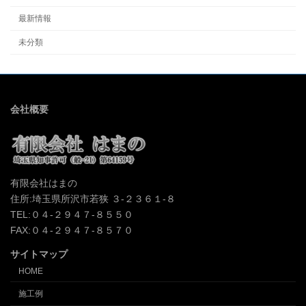
最新情報
未分類
会社概要
有限会社はまの
住所:埼玉県所沢市若狭 ３-２３６１-８
TEL:０４-２９４７-８５５０
FAX:０４-２９４７-８５７０
サイトマップ
HOME
施工例