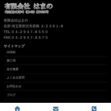
有限会社はまの
住所:埼玉県所沢市若狭 ３-２３６１-８
TEL:０４-２９４７-８５５０
FAX:０４-２９４７-８５７０
サイトマップ
HOME
施工例
会社概要
よくある質問
お問合わせ
ブログ
Copyright © クロス張替え、内装の事なら埼玉所沢の内装業 (有)インテリアはまの
All Rights Reserved.