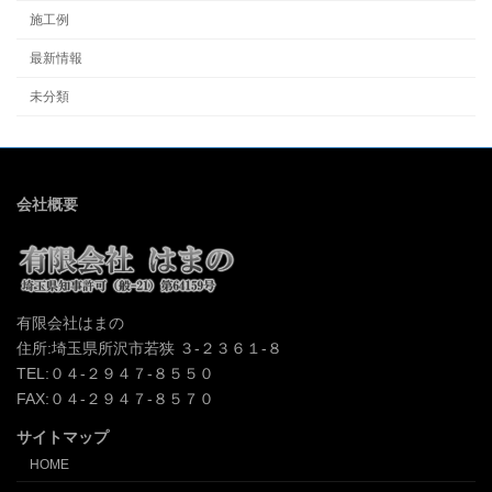
施工例
最新情報
未分類
会社概要
有限会社はまの
住所:埼玉県所沢市若狭 ３-２３６１-８
TEL:０４-２９４７-８５５０
FAX:０４-２９４７-８５７０
サイトマップ
HOME