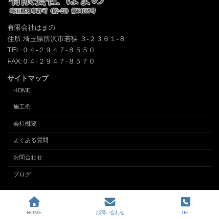
有限会社はまの
住所:埼玉県所沢市若狭 ３-２３６１-８
TEL:０４-２９４７-８５５０
FAX:０４-２９４７-８５７０
サイトマップ
HOME
施工例
会社概要
よくある質問
お問合わせ
ブログ
Copyright © クロス張替え、内装の事なら埼玉所沢の内装業 (有)インテリアはまの
All Rights Reserved.
HOME
お問い合わせ
TEL