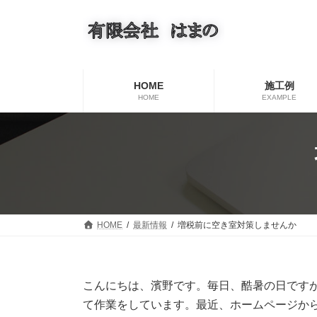
コ
ナ
ン
ビ
テ
ゲ
ン
ー
ツ
シ
へ
ョ
HOME
施工例
ス
ン
HOME
EXAMPLE
キ
に
ッ
移
プ
動
HOME
最新情報
増税前に空き室対策しませんか
こんにちは、濱野です。毎日、酷暑の日です
て作業をしています。最近、ホームページか