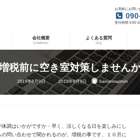
お気軽にお問い
090
受付時間 9:00-1
会社概要
よくある質問
COMPANY
FAQ
増税前に空き室対策しません
最
2019年8月9日
2019年8月9日
hamanoadmin
終
更
新
日
時
:
が体調はいかがですか・早く、涼しくなる日を楽しみにし
らの問い合わせで聞かれるのが、増税の事です。１０月に