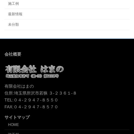
施工例
最新情報
未分類
会社概要
有限会社はまの
住所:埼玉県所沢市若狭 ３-２３６１-８
TEL:０４-２９４７-８５５０
FAX:０４-２９４７-８５７０
サイトマップ
HOME