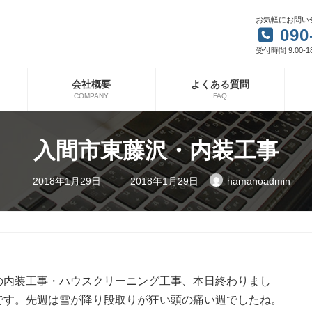
お気軽にお問い
090
受付時間 9:00-1
会社概要
よくある質問
COMPANY
FAQ
入間市東藤沢・内装工事
最
2018年1月29日
2018年1月29日
hamanoadmin
終
更
新
日
時
:
の内装工事・ハウスクリーニング工事、本日終わりまし
です。先週は雪が降り段取りが狂い頭の痛い週でしたね。