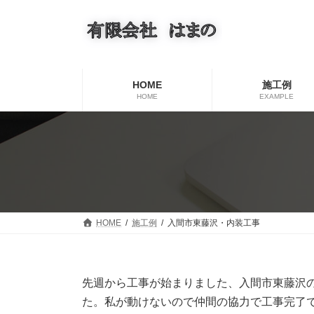
コ
ナ
ン
ビ
テ
ゲ
ン
ー
ツ
シ
へ
ョ
HOME
施工例
ス
ン
HOME
EXAMPLE
キ
に
ッ
移
プ
動
HOME
施工例
入間市東藤沢・内装工事
先週から工事が始まりました、入間市東藤沢
た。私が動けないので仲間の協力で工事完了