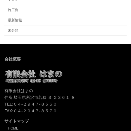
施工例
最新情報
未分類
会社概要
有限会社はまの
住所:埼玉県所沢市若狭 ３-２３６１-８
TEL:０４-２９４７-８５５０
FAX:０４-２９４７-８５７０
サイトマップ
HOME