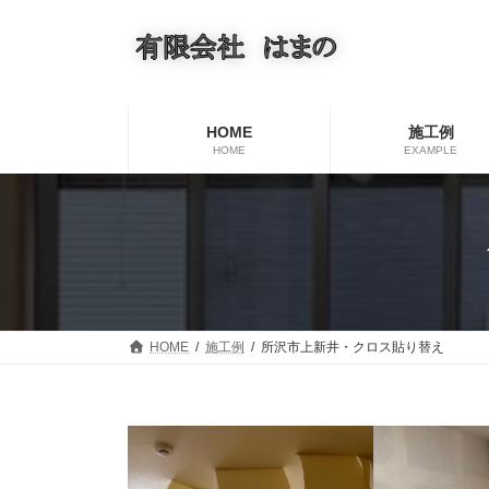
コ
ナ
ン
ビ
テ
ゲ
ン
ー
ツ
シ
へ
ョ
HOME
施工例
ス
ン
HOME
EXAMPLE
キ
に
ッ
移
プ
動
HOME
施工例
所沢市上新井・クロス貼り替え