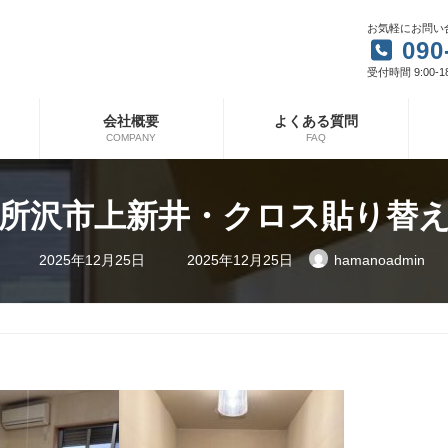
お気軽にお問い
090
受付時間 9:00-1
会社概要
よくある質問
COMPANY
FAQ
所沢市上新井・クロス貼り替
最
2025年12月25日
2025年12月25日
hamanoadmin
終
更
新
日
時
: