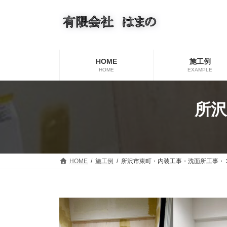
コ
ナ
ン
ビ
テ
ゲ
ン
ー
ツ
シ
へ
ョ
HOME
施工例
ス
ン
HOME
EXAMPLE
キ
に
ッ
移
プ
動
所沢
HOME
施工例
所沢市東町・内装工事・洗面所工事・