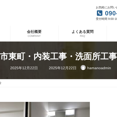
お気軽にお問い
090
受付時間 9:00-1
会社概要
よくある質問
COMPANY
FAQ
市東町・内装工事・洗面所工事
最
2025年12月22日
2025年12月22日
hamanoadmin
終
更
新
日
２
時
: