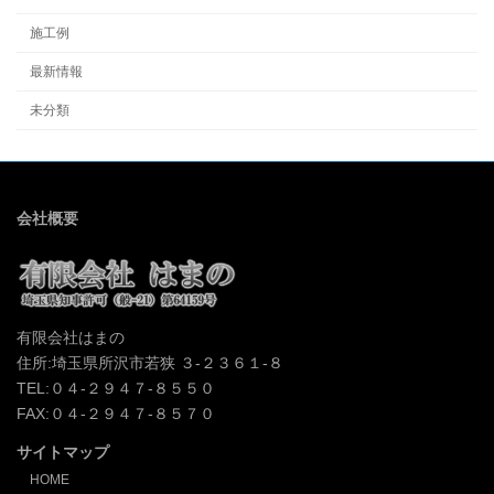
施工例
最新情報
未分類
会社概要
有限会社はまの
住所:埼玉県所沢市若狭 ３-２３６１-８
TEL:０４-２９４７-８５５０
FAX:０４-２９４７-８５７０
サイトマップ
HOME