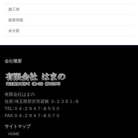
施工例
最新情報
未分類
会社概要
有限会社はまの
住所:埼玉県所沢市若狭 ３-２３６１-８
TEL:０４-２９４７-８５５０
FAX:０４-２９４７-８５７０
サイトマップ
HOME