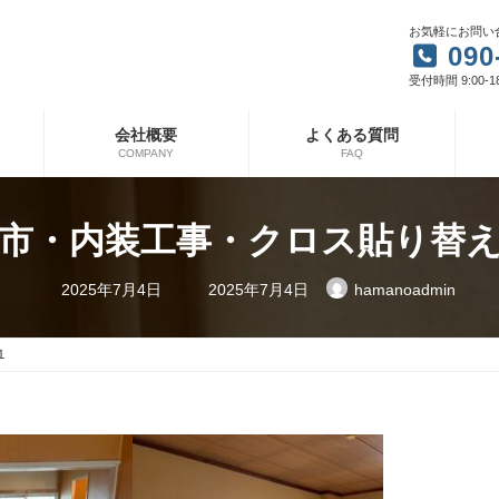
お気軽にお問い
090
受付時間 9:00-1
会社概要
よくある質問
COMPANY
FAQ
市・内装工事・クロス貼り替
最
2025年7月4日
2025年7月4日
hamanoadmin
終
更
新
日
１
時
: