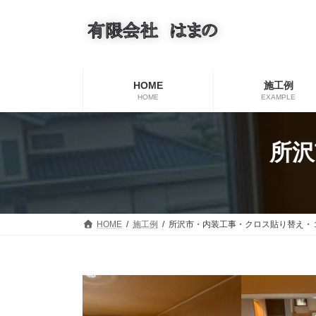
コ
ナ
ン
ビ
テ
ゲ
ン
ー
ツ
シ
へ
ョ
HOME
施工例
ス
ン
HOME
EXAMPLE
キ
に
ッ
移
プ
動
所沢
HOME
施工例
所沢市・内装工事・クロス貼り替え・