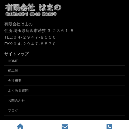
有限会社はまの
住所:埼玉県所沢市若狭 ３-２３６１-８
TEL:０４-２９４７-８５５０
FAX:０４-２９４７-８５７０
サイトマップ
HOME
施工例
会社概要
よくある質問
お問合わせ
ブログ
Copyright © クロス張替え、内装の事なら埼玉所沢の内装業 (有)インテリアはまの