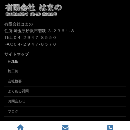
有限会社はまの
住所:埼玉県所沢市若狭 ３-２３６１-８
TEL:０４-２９４７-８５５０
FAX:０４-２９４７-８５７０
サイトマップ
HOME
施工例
会社概要
よくある質問
お問合わせ
ブログ
Copyright © クロス張替え、内装の事なら埼玉所沢の内装業 (有)インテリアはまの