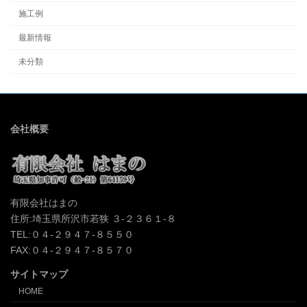
施工例
最新情報
未分類
会社概要
有限会社はまの
住所:埼玉県所沢市若狭 ３-２３６１-８
TEL:０４-２９４７-８５５０
FAX:０４-２９４７-８５７０
サイトマップ
HOME