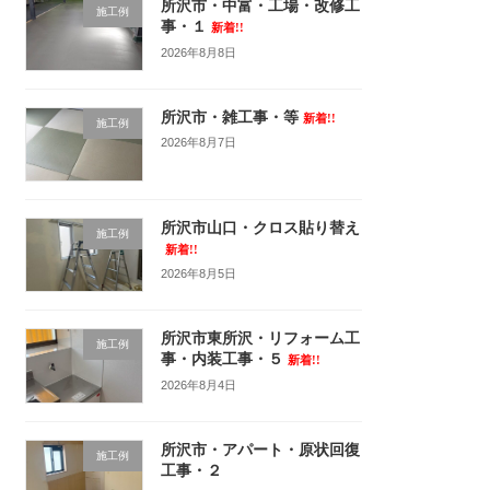
所沢市・中富・工場・改修工
施工例
事・１
新着!!
2026年8月8日
所沢市・雑工事・等
新着!!
施工例
2026年8月7日
所沢市山口・クロス貼り替え
施工例
新着!!
2026年8月5日
所沢市東所沢・リフォーム工
施工例
事・内装工事・５
新着!!
2026年8月4日
所沢市・アパート・原状回復
施工例
工事・２