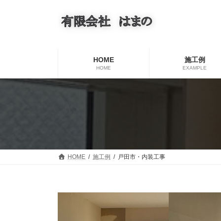
コ
ナ
ン
ビ
テ
ゲ
ン
ー
ツ
シ
へ
ョ
HOME
施工例
ス
ン
HOME
EXAMPLE
キ
に
ッ
移
プ
動
HOME
施工例
戸田市・内装工事