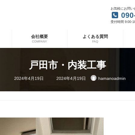
お気軽にお問い
090
受付時間 9:00-1
会社概要
よくある質問
COMPANY
FAQ
戸田市・内装工事
最
2024年4月19日
2024年4月19日
hamanoadmin
終
更
新
日
時
: