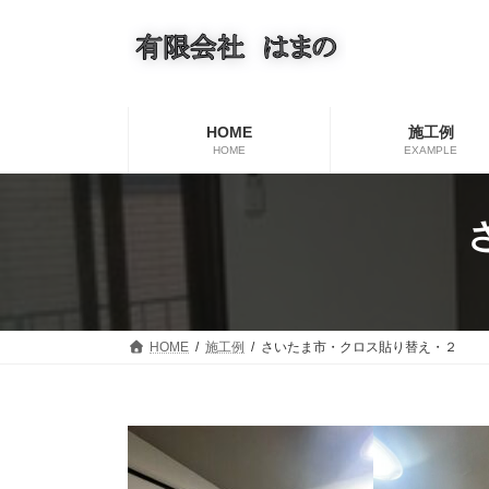
コ
ナ
ン
ビ
テ
ゲ
ン
ー
ツ
シ
へ
ョ
HOME
施工例
ス
ン
HOME
EXAMPLE
キ
に
ッ
移
プ
動
HOME
施工例
さいたま市・クロス貼り替え・２