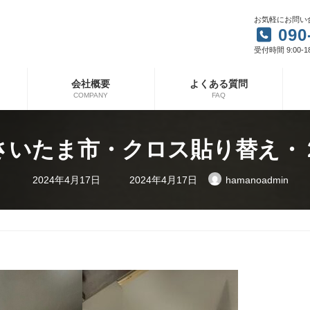
お気軽にお問い
090
受付時間 9:00-1
会社概要
よくある質問
COMPANY
FAQ
さいたま市・クロス貼り替え・
最
2024年4月17日
2024年4月17日
hamanoadmin
終
更
新
日
時
: