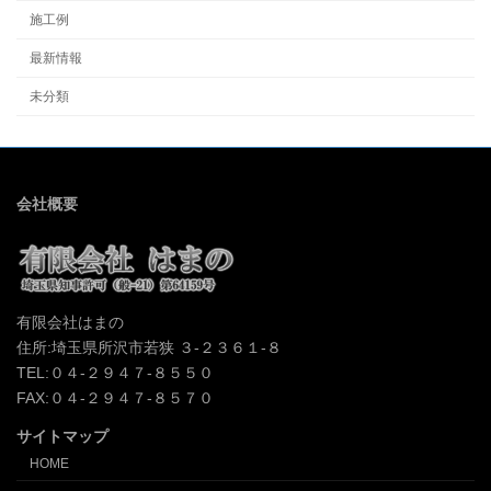
施工例
最新情報
未分類
会社概要
有限会社はまの
住所:埼玉県所沢市若狭 ３-２３６１-８
TEL:０４-２９４７-８５５０
FAX:０４-２９４７-８５７０
サイトマップ
HOME