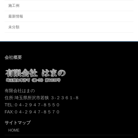
施工例
最新情報
未分類
会社概要
有限会社はまの
住所:埼玉県所沢市若狭 ３-２３６１-８
TEL:０４-２９４７-８５５０
FAX:０４-２９４７-８５７０
サイトマップ
HOME