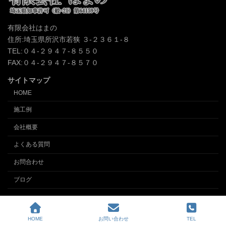
有限会社はまの
住所:埼玉県所沢市若狭 ３-２３６１-８
TEL:０４-２９４７-８５５０
FAX:０４-２９４７-８５７０
サイトマップ
HOME
施工例
会社概要
よくある質問
お問合わせ
ブログ
Copyright © クロス張替え、内装の事なら埼玉所沢の内装業 (有)インテリアはまの
All Rights Reserved.
HOME
お問い合わせ
TEL