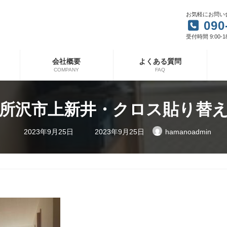
お気軽にお問い
090
受付時間 9:00-1
会社概要
よくある質問
COMPANY
FAQ
所沢市上新井・クロス貼り替
最
2023年9月25日
2023年9月25日
hamanoadmin
終
更
新
日
時
: