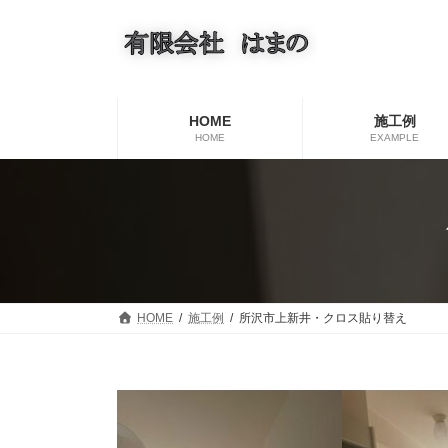
コ
ナ
ン
ビ
テ
ゲ
ン
ー
ツ
シ
へ
ョ
HOME
施工例
ス
ン
HOME
EXAMPLE
キ
に
ッ
移
プ
動
HOME
施工例
所沢市上新井・クロス貼り替え