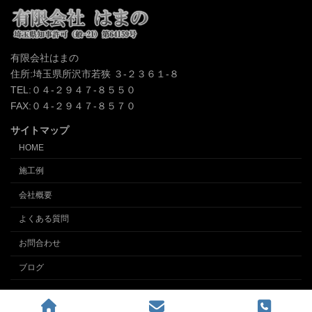
有限会社はまの
住所:埼玉県所沢市若狭 ３-２３６１-８
TEL:０４-２９４７-８５５０
FAX:０４-２９４７-８５７０
サイトマップ
HOME
施工例
会社概要
よくある質問
お問合わせ
ブログ
Copyright © クロス張替え、内装の事なら埼玉所沢の内装業 (有)インテリアはまの