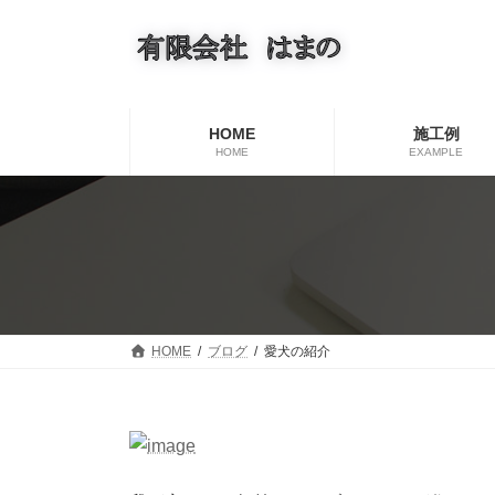
コ
ナ
ン
ビ
テ
ゲ
ン
ー
ツ
シ
へ
ョ
HOME
施工例
ス
ン
HOME
EXAMPLE
キ
に
ッ
移
プ
動
HOME
ブログ
愛犬の紹介