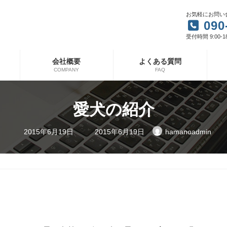
お気軽にお問い
090
受付時間 9:00-1
会社概要
よくある質問
COMPANY
FAQ
愛犬の紹介
最
2015年6月19日
2015年6月19日
hamanoadmin
終
更
新
日
時
: