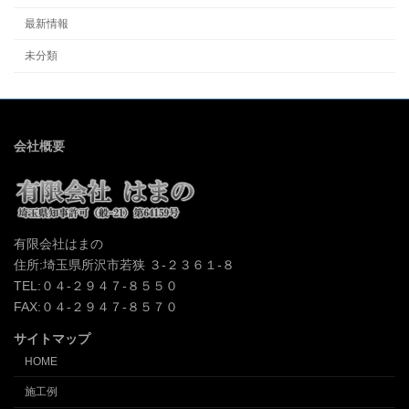
最新情報
未分類
会社概要
有限会社はまの
住所:埼玉県所沢市若狭 ３-２３６１-８
TEL:０４-２９４７-８５５０
FAX:０４-２９４７-８５７０
サイトマップ
HOME
施工例