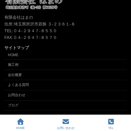
有限会社はまの
住所:埼玉県所沢市若狭 ３-２３６１-８
TEL:０４-２９４７-８５５０
FAX:０４-２９４７-８５７０
サイトマップ
HOME
施工例
会社概要
よくある質問
お問合わせ
ブログ
Copyright © クロス張替え、内装の事なら埼玉所沢の内装業 (有)インテリアはまの
All Rights Reserved.
HOME
お問い合わせ
TEL