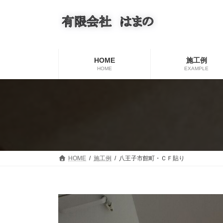
コ
ナ
ン
ビ
テ
ゲ
ン
ー
ツ
シ
へ
ョ
HOME
施工例
ス
ン
HOME
EXAMPLE
キ
に
ッ
移
プ
動
HOME
施工例
八王子市館町・ＣＦ貼り