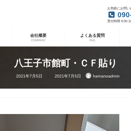
お気軽にお問い
090
受付時間 9:00-1
会社概要
よくある質問
COMPANY
FAQ
八王子市館町・ＣＦ貼り
最
2021年7月5日
2021年7月5日
hamanoadmin
終
更
新
日
時
: