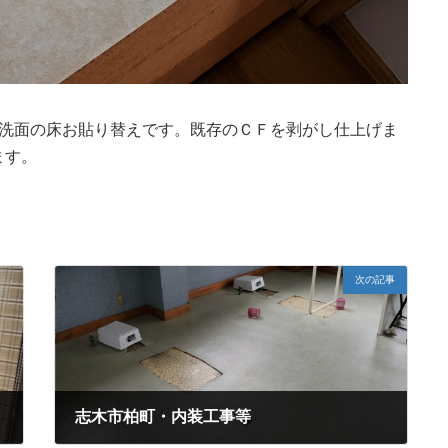
の洗面の床お貼り替えです。既存のＣＦを剥がし仕上げま
ます。
次の記事
志木市柏町・内装工事等