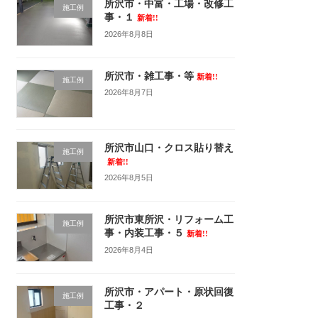
所沢市・中富・工場・改修工
施工例
事・１
新着!!
2026年8月8日
所沢市・雑工事・等
新着!!
施工例
2026年8月7日
所沢市山口・クロス貼り替え
施工例
新着!!
2026年8月5日
所沢市東所沢・リフォーム工
施工例
事・内装工事・５
新着!!
2026年8月4日
所沢市・アパート・原状回復
施工例
工事・２