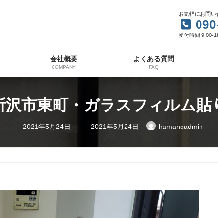
お気軽にお問い
090
受付時間 9:00-1
会社概要
よくある質問
COMPANY
FAQ
所沢市東町・ガラスフィルム貼
最
2021年5月24日
2021年5月24日
hamanoadmin
終
更
新
日
時
: