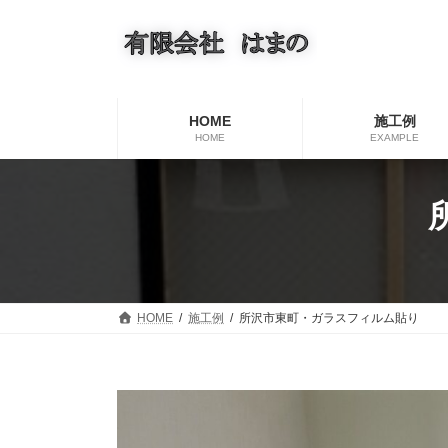
コ
ナ
ン
ビ
テ
ゲ
ン
ー
ツ
シ
へ
ョ
HOME
施工例
ス
ン
HOME
EXAMPLE
キ
に
ッ
移
プ
動
HOME
施工例
所沢市東町・ガラスフィルム貼り