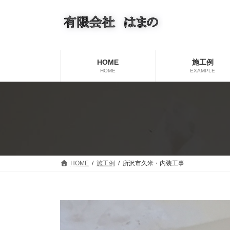
コ
ナ
ン
ビ
テ
ゲ
ン
ー
ツ
シ
へ
ョ
HOME
施工例
ス
ン
HOME
EXAMPLE
キ
に
ッ
移
プ
動
HOME
施工例
所沢市久米・内装工事