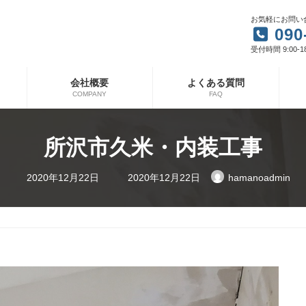
お気軽にお問い
090
受付時間 9:00-1
会社概要
よくある質問
COMPANY
FAQ
所沢市久米・内装工事
最
2020年12月22日
2020年12月22日
hamanoadmin
終
更
新
日
時
: