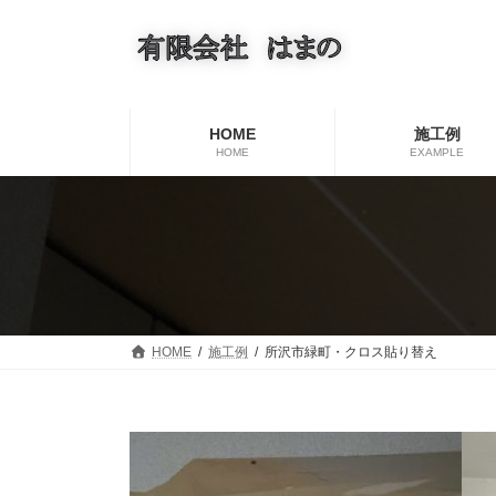
コ
ナ
ン
ビ
テ
ゲ
ン
ー
ツ
シ
へ
ョ
HOME
施工例
ス
ン
HOME
EXAMPLE
キ
に
ッ
移
プ
動
HOME
施工例
所沢市緑町・クロス貼り替え