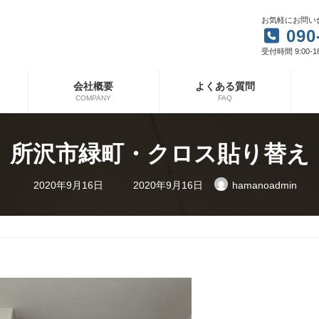
お気軽にお問い
090
受付時間 9:00-1
会社概要
よくある質問
COMPANY
FAQ
所沢市緑町・クロス貼り替え
最
2020年9月16日
2020年9月16日
hamanoadmin
終
更
新
日
時
: