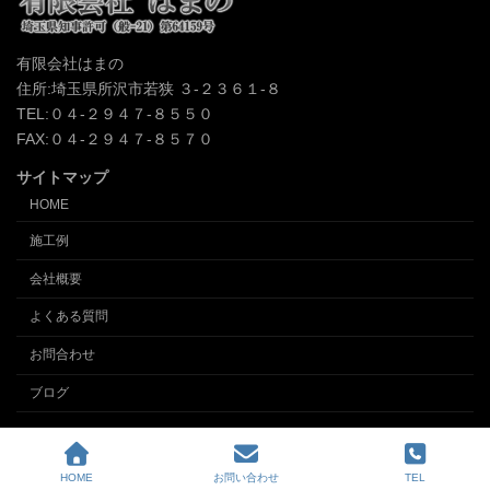
有限会社はまの
住所:埼玉県所沢市若狭 ３-２３６１-８
TEL:０４-２９４７-８５５０
FAX:０４-２９４７-８５７０
サイトマップ
HOME
施工例
会社概要
よくある質問
お問合わせ
ブログ
Copyright © クロス張替え、内装の事なら埼玉所沢の内装業 (有)インテリアはまの
All Rights Reserved.
HOME
お問い合わせ
TEL