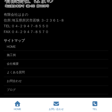
有限会社はまの
住所:埼玉県所沢市若狭 ３-２３６１-８
TEL:０４-２９４７-８５５０
FAX:０４-２９４７-８５７０
サイトマップ
HOME
施工例
会社概要
よくある質問
お問合わせ
ブログ
Copyright © クロス張替え、内装の事なら埼玉所沢の内装業 (有)インテリアはまの
All Rights Reserved.
HOME
お問い合わせ
TEL