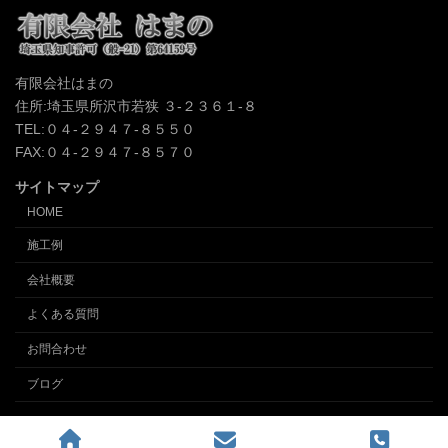
有限会社はまの
住所:埼玉県所沢市若狭 ３-２３６１-８
TEL:０４-２９４７-８５５０
FAX:０４-２９４７-８５７０
サイトマップ
HOME
施工例
会社概要
よくある質問
お問合わせ
ブログ
Copyright © クロス張替え、内装の事なら埼玉所沢の内装業 (有)インテリアはまの