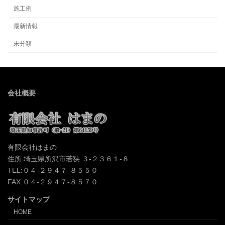
施工例
最新情報
未分類
会社概要
有限会社はまの
住所:埼玉県所沢市若狭 ３-２３６１-８
TEL:０４-２９４７-８５５０
FAX:０４-２９４７-８５７０
サイトマップ
HOME