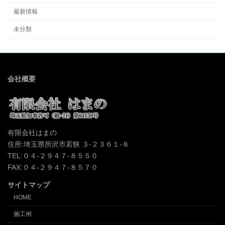
最新情報
未分類
会社概要
有限会社はまの
住所:埼玉県所沢市若狭 ３-２３６１-８
TEL:０４-２９４７-８５５０
FAX:０４-２９４７-８５７０
サイトマップ
HOME
施工例