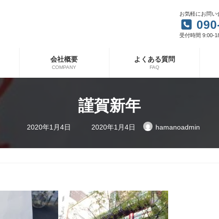
お気軽にお問い
090
受付時間 9:00-1
会社概要
よくある質問
COMPANY
FAQ
謹賀新年
最
2020年1月4日
2020年1月4日
hamanoadmin
終
更
新
日
時
: