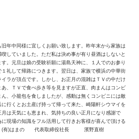
も旧年中同様に宜しくお願い致します。昨年末から家族は
満喫していました。ただ私は決め事が有り昼酒はしないと
ます。元旦は娘の受験祈願に湯島天神に、１人でのお参り
で１礼して帰路につきます。翌日は、家族で横浜の中華街
ライラが頂点です。しかし、お正月の混雑はＴＶの中だけ
まあ、ＴＶで食べ歩き等を見ますが正直、肉まんはコンビ
まん、小籠包を食しましたが、感動は無くコンビニには敵
浜に行くとお土産げ持って帰って来た、崎陽軒シウマイを
正月は天気にも恵まれ、気持ちの良い正月になり感謝で
為に現場の知識をフル活用して行きお客様が喜んで頂ける
す・(有)はまの 代表取締役社長 濱野直樹