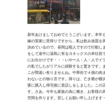
新年あけましておめでとうございます。本年
嫁の実家に里帰りですから、私は飲み放題を
決めているので、昼間は暇人ですので行動し
をして途中に湯島に有るヨネックスの本社前
にお出かけです・・・いやー人・人・人でイ
の私でしたがリアルに経験すると驚きです。
ニが間違い有りませんね。中華街で４個の肉
わないとの独り言です。帰りは、亡き爺が横
婆に購入し帰宅後に昔話しをしました。この
す。さあ、今年も家族の為に働き、お客様の
空間を作ります。宜しくお願い申し上げま