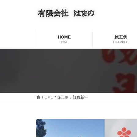
コ
ナ
ン
ビ
テ
ゲ
ン
ー
ツ
シ
へ
ョ
HOME
施工例
ス
ン
HOME
EXAMPLE
キ
に
ッ
移
プ
動
HOME
施工例
謹賀新年