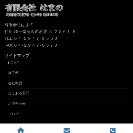
有限会社はまの
住所:埼玉県所沢市若狭 ３-２３６１-８
TEL:０４-２９４７-８５５０
FAX:０４-２９４７-８５７０
サイトマップ
HOME
施工例
会社概要
よくある質問
お問合わせ
ブログ
Copyright © クロス張替え、内装の事なら埼玉所沢の内装業 (有)インテリアはまの