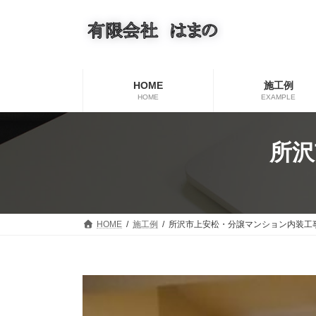
コ
ナ
ン
ビ
テ
ゲ
ン
ー
ツ
シ
へ
ョ
HOME
施工例
ス
ン
HOME
EXAMPLE
キ
に
ッ
移
プ
動
所沢
HOME
施工例
所沢市上安松・分譲マンション内装工