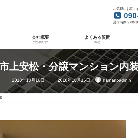
お気軽にお問い
090
受付時間 9:00-1
会社概要
よくある質問
COMPANY
FAQ
市上安松・分譲マンション内
最
2018年10月16日
2018年10月16日
hamanoadmin
終
更
新
日
事
時
: