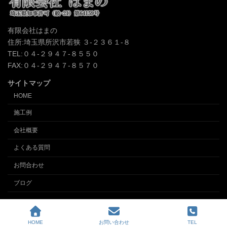
有限会社はまの
住所:埼玉県所沢市若狭 ３-２３６１-８
TEL:０４-２９４７-８５５０
FAX:０４-２９４７-８５７０
サイトマップ
HOME
施工例
会社概要
よくある質問
お問合わせ
ブログ
Copyright © クロス張替え、内装の事なら埼玉所沢の内装業 (有)インテリアはまの
All Rights Reserved.
HOME
お問い合わせ
TEL