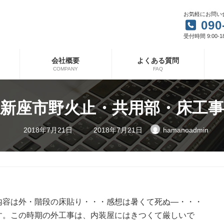
お気軽にお問い
090
受付時間 9:00-1
会社概要
よくある質問
COMPANY
FAQ
新座市野火止・共用部・床工事
最
2018年7月21日
2018年7月21日
hamanoadmin
終
更
新
日
時
:
内容は外・階段の床貼り・・・感想は暑くて死ぬ―・・・
す。この時期の外工事は、内装屋にはきつくて厳しいで