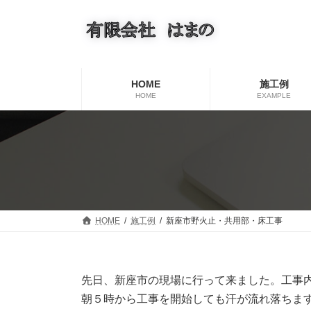
コ
ナ
ン
ビ
テ
ゲ
ン
ー
ツ
シ
へ
ョ
HOME
施工例
ス
ン
HOME
EXAMPLE
キ
に
ッ
移
プ
動
HOME
施工例
新座市野火止・共用部・床工事
先日、新座市の現場に行って来ました。工事
朝５時から工事を開始しても汗が流れ落ちま