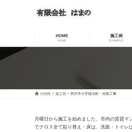
コ
ナ
ン
ビ
テ
ゲ
ン
ー
ツ
シ
へ
ョ
HOME
施工例
ス
ン
HOME
EXAMPLE
キ
に
ッ
移
プ
動
HOME
施工例
所沢市小手指元町・内装工事
月曜日から施工を始めました、市内の賃貸マ
でクロス全て貼り替え・床は、洗面・トイレ