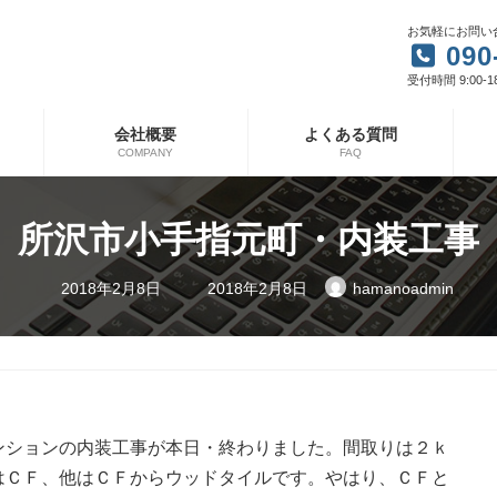
お気軽にお問い
090
受付時間 9:00-1
会社概要
よくある質問
COMPANY
FAQ
所沢市小手指元町・内装工事
最
2018年2月8日
2018年2月8日
hamanoadmin
終
更
新
日
時
:
ンションの内装工事が本日・終わりました。間取りは２ｋ
はＣＦ、他はＣＦからウッドタイルです。やはり、ＣＦと