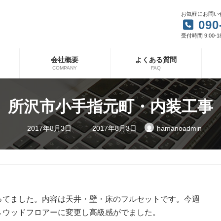
お気軽にお問い
090
受付時間 9:00-1
会社概要
よくある質問
COMPANY
FAQ
所沢市小手指元町・内装工事
最
2017年8月3日
2017年8月3日
hamanoadmin
終
更
新
日
時
:
ってました。内容は天井・壁・床のフルセットです。今週
→ウッドフロアーに変更し高級感がでました。