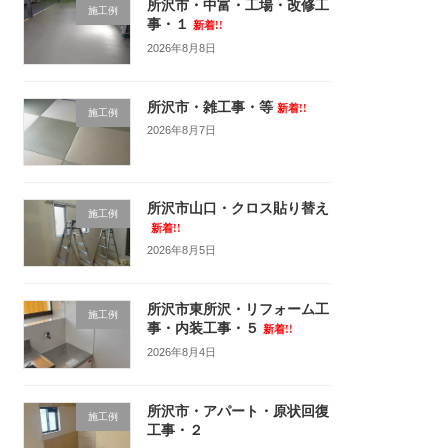
所沢市・中富・工場・改修工
施工例
事・１
新着!!
2026年8月8日
所沢市・雑工事・等
新着!!
施工例
2026年8月7日
所沢市山口・クロス貼り替え
施工例
新着!!
2026年8月5日
所沢市東所沢・リフォーム工
施工例
事・内装工事・５
新着!!
2026年8月4日
所沢市・アパート・原状回復
施工例
工事・２