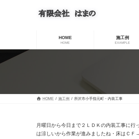
コ
ナ
ン
ビ
テ
ゲ
ン
ー
ツ
シ
へ
ョ
HOME
施工例
ス
ン
HOME
EXAMPLE
キ
に
ッ
移
プ
動
HOME
施工例
所沢市小手指元町・内装工事
月曜日から今日まで２ＬＤＫの内装工事に行
は涼しいから作業が進みましたね・床はＣＦ