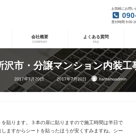
お気軽にお問い
090
受付時間 9:00-1
会社概要
よくある質問
COMPANY
FAQ
所沢市・分譲マンション内装工
最
2017年7月20日
2017年7月20日
hamanoadmin
終
更
新
日
時
:
トを貼ります。３本の扉に貼りますので施工時間は半日で
はしますからシートを貼ったほうが安くすみますね。シー