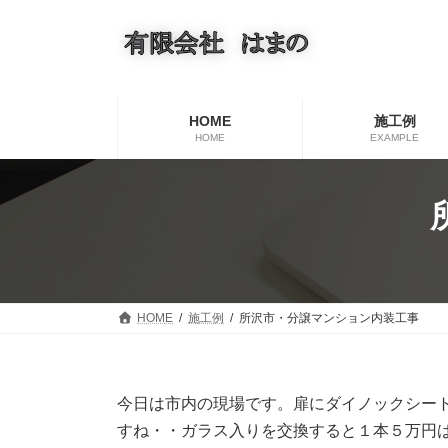
コ
ナ
ン
ビ
テ
ゲ
ン
ー
ツ
シ
へ
ョ
HOME
施工例
ス
ン
HOME
EXAMPLE
キ
に
ッ
移
プ
動
HOME
施工例
所沢市・分譲マンション内装工事
今日は市内の現場です。扉にダイノックシー
すね・・ガラス入りを交換すると１本５万円