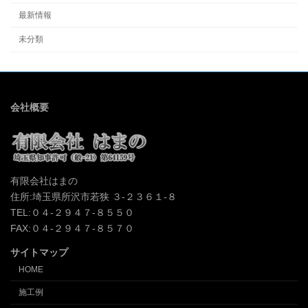
最新情報
未分類
会社概要
有限会社はまの
住所:埼玉県所沢市若狭 ３-２３６１-８
TEL:０４-２９４７-８５５０
FAX:０４-２９４７-８５７０
サイトマップ
HOME
施工例